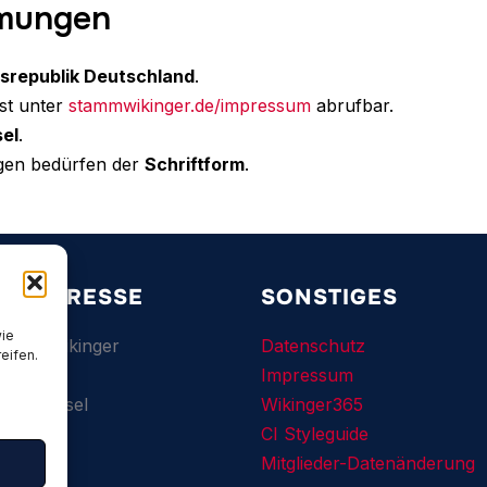
mmungen
srepublik Deutschland
.
st unter
stammwikinger.de/impressum
abrufbar.
el
.
en bedürfen der
Schriftform
.
RE ADRESSE
SONSTIGES
wie
amm Wikinger
Datenschutz
eifen.
e 27
Impressum
ederkassel
Wikinger365
CI Styleguide
Mitglieder-Datenänderung