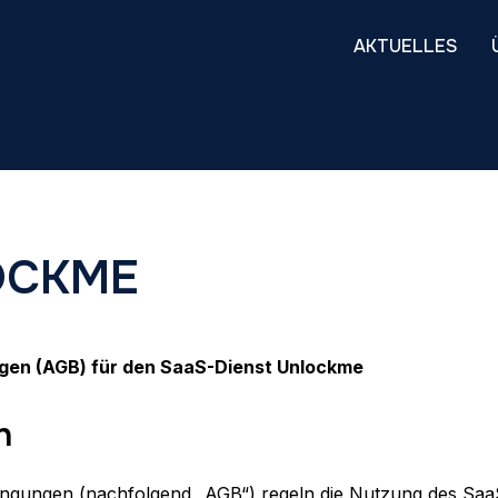
AKTUELLES
OCKME
gen (AGB) für den SaaS-Dienst Unlockme
h
ingungen (nachfolgend „AGB“) regeln die Nutzung des Sa