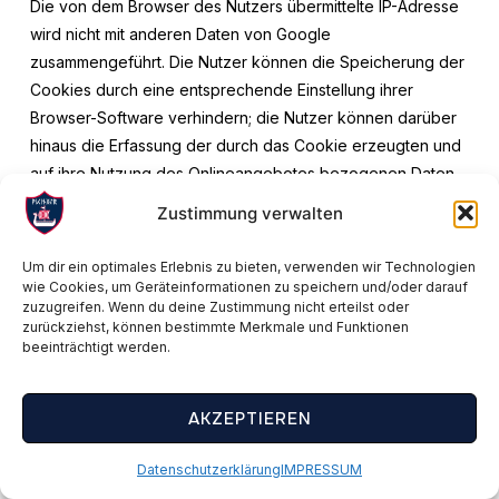
Die von dem Browser des Nutzers übermittelte IP-Adresse
wird nicht mit anderen Daten von Google
zusammengeführt. Die Nutzer können die Speicherung der
Cookies durch eine entsprechende Einstellung ihrer
Browser-Software verhindern; die Nutzer können darüber
hinaus die Erfassung der durch das Cookie erzeugten und
auf ihre Nutzung des Onlineangebotes bezogenen Daten
an Google sowie die Verarbeitung dieser Daten durch
Zustimmung verwalten
Google verhindern, indem sie das unter folgendem Link
verfügbare Browser-Plugin herunterladen und
Um dir ein optimales Erlebnis zu bieten, verwenden wir Technologien
installieren:
http://tools.google.com/dlpage/gaoptout?
wie Cookies, um Geräteinformationen zu speichern und/oder darauf
zuzugreifen. Wenn du deine Zustimmung nicht erteilst oder
hl=de
.
zurückziehst, können bestimmte Merkmale und Funktionen
beeinträchtigt werden.
Weitere Informationen zur Datennutzung durch Google,
Einstellungs- und Widerspruchsmöglichkeiten, erfahren Sie
AKZEPTIEREN
in der Datenschutzerklärung von Google
(
https://policies.google.com/technologies/ads
) sowie in
Datenschutzerklärung
IMPRESSUM
den Einstellungen für die Darstellung von