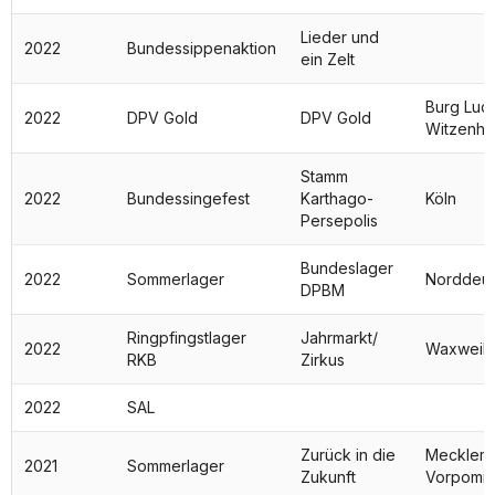
Lieder und
2022
Bundessippenaktion
ein Zelt
Burg Lud
2022
DPV Gold
DPV Gold
Witzenha
Stamm
2022
Bundessingefest
Karthago-
Köln
Persepolis
Bundeslager
2022
Sommerlager
Norddeut
DPBM
Ringpfingstlager
Jahrmarkt/
2022
Waxweile
RKB
Zirkus
2022
SAL
Zurück in die
Mecklem
2021
Sommerlager
Zukunft
Vorpomm