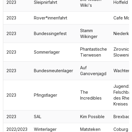
2023
Sleipnirfahrt
Hoffeld
Wiki's
2023
Rover*innenfahrt
Cafe Mos
Stamm
2023
Bundessingefest
Niederka
Wikinger
Phantastische
Zirovnica
2023
Sommerlager
Tierwesen
Slowenie
Auf
2023
Bundesmeutenlager
Wachten
Ganovenjagd
Jugendze
The
Felschbac
2023
Pfingstlager
Incredibles
des Rhei
Kreises 
2023
SAL
Kim Possible
Brexbach
2022/2023
Winterlager
Matsteken
Coburg