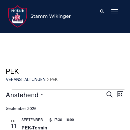
SEITE
PEK
VERANSTALTUNGEN
PEK
VERA
VE
Anstehend
SUCHE
LIST
AN
SUCH
DATUM
NA
September 2026
WÄHLEN.
UND
SEPTEMBER 11 @ 17:30
-
18:00
ANSI
FR.
11
PEK-Termin