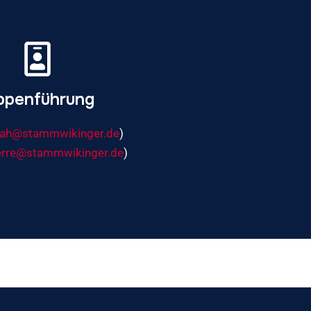
ppenführung
ah@stammwikinger.de
)
erre@stammwikinger.de
)