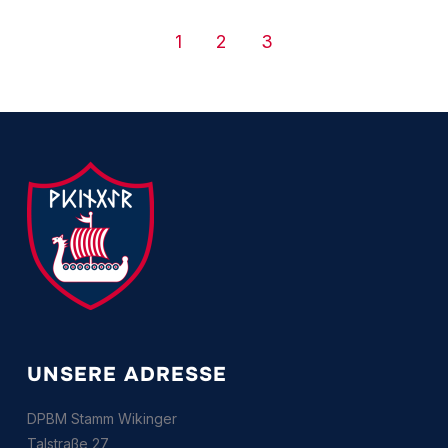
1
2
3
UNSERE ADRESSE
DPBM Stamm Wikinger
Talstraße 27