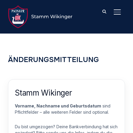
SEITE
ÄNDERUNGSMITTEILUNG
Stamm Wikinger
Vorname, Nachname und Geburtsdatum
sind
Pflichtfelder – alle weiteren Felder sind optional.
Du bist umgezogen? Deine Bankverbindung hat sich
geändert? Bitte sende uns die Infos, indem du die