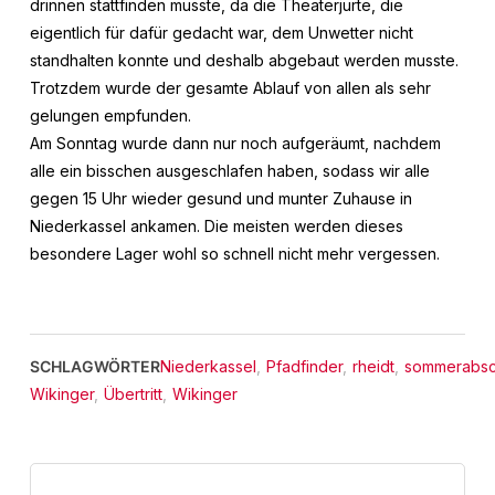
drinnen stattfinden musste, da die Theaterjurte, die
eigentlich für dafür gedacht war, dem Unwetter nicht
standhalten konnte und deshalb abgebaut werden musste.
Trotzdem wurde der gesamte Ablauf von allen als sehr
gelungen empfunden.
Am Sonntag wurde dann nur noch aufgeräumt, nachdem
alle ein bisschen ausgeschlafen haben, sodass wir alle
gegen 15 Uhr wieder gesund und munter Zuhause in
Niederkassel ankamen. Die meisten werden dieses
besondere Lager wohl so schnell nicht mehr vergessen.
SCHLAGWÖRTER
Niederkassel
,
Pfadfinder
,
rheidt
,
sommerabsc
Wikinger
,
Übertritt
,
Wikinger