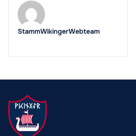
StammWikingerWebteam